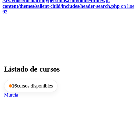
/srv/vhost/formacionypersonas.com/home/html/wp-
content/themes/salient-child/includes/header-search.php
on line
92
Cursos gratuitos en Murcia
Listado de cursos
16
cursos disponibles
Murcia