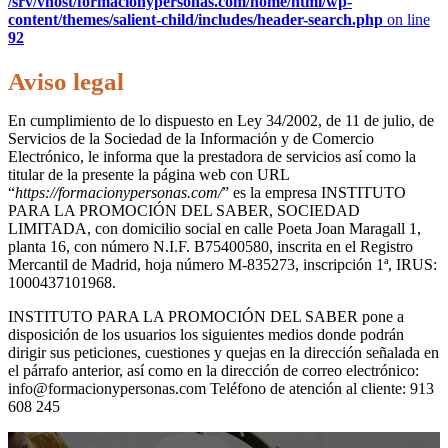
/srv/vhost/formacionypersonas.com/home/html/wp-
content/themes/salient-child/includes/header-search.php
on line
92
Aviso legal
En cumplimiento de lo dispuesto en Ley 34/2002, de 11 de julio, de
Servicios de la Sociedad de la Información y de Comercio
Electrónico, le informa que la prestadora de servicios así como la
titular de la presente la página web con URL
“
https://formacionypersonas.com/
” es la empresa INSTITUTO
PARA LA PROMOCIÓN DEL SABER, SOCIEDAD
LIMITADA, con domicilio social en calle Poeta Joan Maragall 1,
planta 16, con número N.I.F. B75400580, inscrita en el Registro
Mercantil de Madrid, hoja número M-835273, inscripción 1ª, IRUS:
1000437101968.
INSTITUTO PARA LA PROMOCIÓN DEL SABER pone a
disposición de los usuarios los siguientes medios donde podrán
dirigir sus peticiones, cuestiones y quejas en la dirección señalada en
el párrafo anterior, así como en la dirección de correo electrónico:
info@formacionypersonas.com Teléfono de atención al cliente: 913
608 245