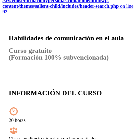
/srv/vhost/formacionypersonas.com/home/html/wp-
content/themes/salient-child/includes/header-search.php
on line
92
Habilidades de comunicación en el aula
Curso gratuito
(Formación 100% subvencionada)
INFORMACIÓN DEL CURSO
20 horas
Clases en directo virtuales con horario fijado