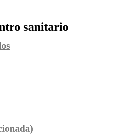
ntro sanitario
dos
cionada)