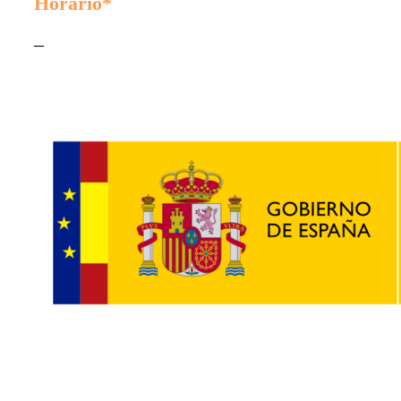
Horario*
–