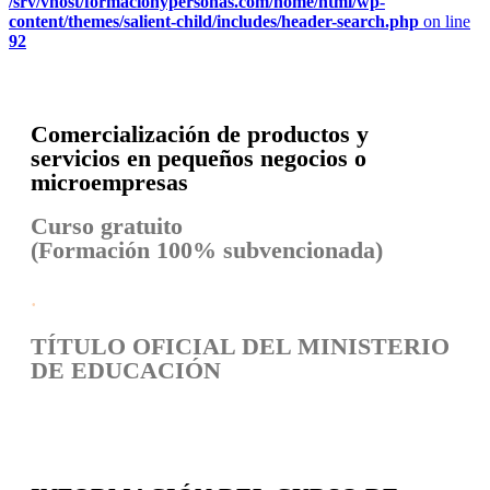
/srv/vhost/formacionypersonas.com/home/html/wp-
content/themes/salient-child/includes/header-search.php
on line
92
Comercialización de productos y
servicios en pequeños negocios o
microempresas
Curso gratuito
(Formación 100% subvencionada)
.
TÍTULO OFICIAL DEL MINISTERIO
DE EDUCACIÓN