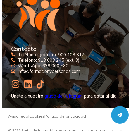
Contacto
Teléfono (gratuito): 900 103 312
Teléfono: 913 608 245 (ext. 3)
WhatsApp: 638 060 580
info@formacionypersonas.com
Únete a nuestro
grupo de Telegram
para estar al día
Aviso legal
Cookies
Política de privacidad
©
2026
Portal de formación desarrollado y mantenido por Instituto