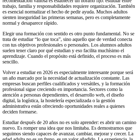
recomendación valiosa es establecer un horario fijo: estudiar entre
trabajo, familia y responsabilidades requiere organización. También
es esencial normalizar el hecho de pedir ayuda. Muchos adultos
sienten inseguridad las primeras semanas, pero es completamente
normal y desaparece rápido.
Elegir una formación con sentido es otro punto fundamental. No se
trata de estudiar “lo que toca”, sino aquello que de verdad conecta
con tus objetivos profesionales o personales. Los alumnos adultos
suelen tener claro por qué estudian y eso facilita muchísimo el
aprendizaje. Cuando el propósito está definido, el proceso es más
sencillo.
Volver a estudiar en 2026 es especialmente interesante porque será
un año marcado por la necesidad de actualización constante. Las
empresas buscan perfiles cualificados y versátiles, y la formación
profesional sigue creciendo en importancia. Sectores como la
atención a personas dependientes, el desarrollo web, el diseño
digital, la logística, la hostelería especializada o la gestión
administrativa están ofreciendo oportunidades reales a quienes
deciden formarse.
Estudiar después de 20 años no es solo aprender: es abrir un camino
nuevo. Es romper una idea que nos limitaba. Es demostrarnos que
seguimos siendo capaces de avanzar, cambiar, mejorar y crecer. La
edad adulta no es un freno, es un valor añadido. La experiencia, la