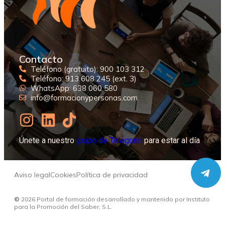
Contacto
Teléfono (gratuito): 900 103 312
Teléfono: 913 608 245 (ext. 3)
WhatsApp: 638 060 580
info@formacionypersonas.com
Únete a nuestro
grupo de Telegram
para estar al día
Aviso legal
Cookies
Política de privacidad
©
2026
Portal de formación desarrollado y mantenido por Instituto
para la Promoción del Saber, S.L.