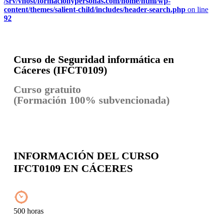
/srv/vhost/formacionypersonas.com/home/html/wp-
content/themes/salient-child/includes/header-search.php
on line
92
Curso de Seguridad informática en
Cáceres (
IFCT0109)
Curso gratuito
(Formación 100% subvencionada)
INFORMACIÓN DEL CURSO
IFCT0109 EN CÁCERES
500 horas