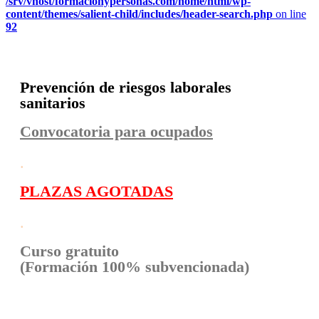
/srv/vhost/formacionypersonas.com/home/html/wp-
content/themes/salient-child/includes/header-search.php
on line
92
Prevención de riesgos laborales
sanitarios
Convocatoria para ocupados
.
PLAZAS AGOTADAS
.
Curso gratuito
(Formación 100% subvencionada)