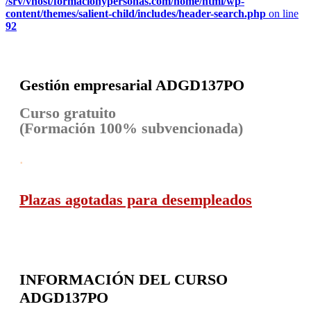
/srv/vhost/formacionypersonas.com/home/html/wp-
content/themes/salient-child/includes/header-search.php
on line
92
Gestión empresarial
ADGD137PO
Curso gratuito
(Formación 100% subvencionada)
.
Plazas agotadas para desempleados
INFORMACIÓN DEL CURSO
ADGD137PO