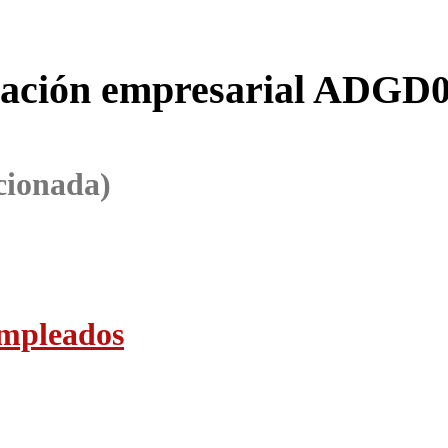
cación empresarial
ADGD0
cionada)
empleados